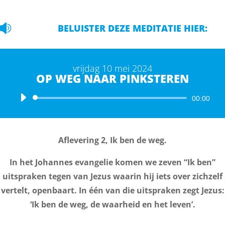

BELUISTER DEZE MEDITATIE HIER:
vrijdag 10 mei 2024
OP WEG NAAR PINKSTEREN
Audiospeler
00:00
Aflevering 2,
Ik ben de weg.
In het Johannes evangelie komen we zeven “Ik ben”
uitspraken tegen van Jezus waarin hij iets over zichzelf
vertelt, openbaart. In één van die uitspraken zegt Jezus:
‘Ik ben de weg, de waarheid en het leven’.