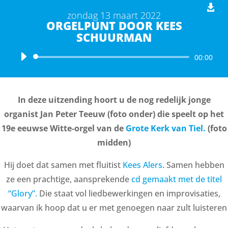
zondag 13 maart 2022
ORGELPUNT DOOR KEES
SCHUURMAN
Audiospeler
00:00
In deze uitzending hoort u de nog redelijk jonge
organist Jan Peter Teeuw (foto onder) die speelt op het
19e eeuwse Witte-orgel van de
Grote Kerk van Tiel.
(foto
midden)
Hij doet dat samen met fluitist
Kees Alers
. Samen hebben
ze een prachtige, aansprekende
cd gemaakt met de titel
“Glory”.
Die staat vol liedbewerkingen en improvisaties,
waarvan ik hoop dat u er met genoegen naar zult luisteren