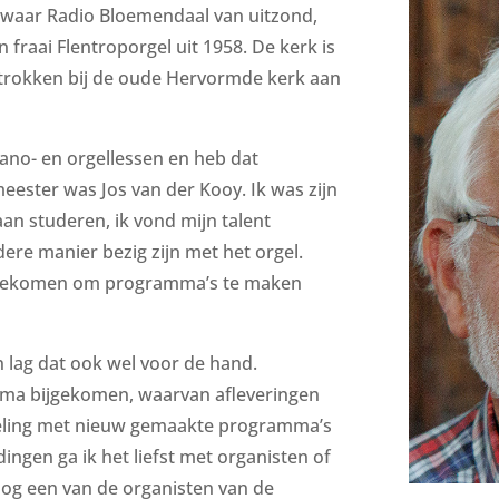
k waar Radio Bloemendaal van uitzond,
fraai Flentroporgel uit 1958. De kerk is
etrokken bij de oude Hervormde kerk aan
ano- en orgellessen en heb dat
eester was Jos van der Kooy. Ik was zijn
aan studeren, ik vond mijn talent
re manier bezig zijn met het orgel.
htgekomen om programma’s te maken
 lag dat ook wel voor de hand.
ma bijgekomen, waarvan afleveringen
sseling met nieuw gemaakte programma’s
ndingen ga ik het liefst met organisten of
nog een van de organisten van de