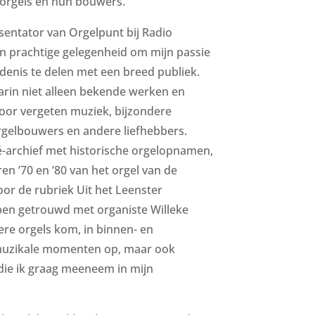
orgels en hun bouwers.
sentator van Orgelpunt bij Radio
en prachtige gelegenheid om mijn passie
iedenis te delen met een breed publiek.
arin niet alleen bekende werken en
voor vergeten muziek, bijzondere
rgelbouwers en andere liefhebbers.
é-archief met historische orgelopnamen,
n ’70 en ’80 van het orgel van de
oor de rubriek Uit het Leenster
ben getrouwd met organiste Willeke
ere orgels kom, in binnen- en
e muzikale momenten op, maar ook
die ik graag meeneem in mijn