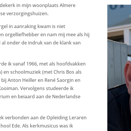
ekerk in mijn woonplaats Almere
erse verzorgingshuizen.
orgel in aanraking kwam is niet
en orgelliefhebber en nam mij mee als hij
d al onder de indruk van de klank van
de ik vanaf 1966, met als hoofdvakken
n) en schoolmuziek (met Chris Bos als
bij Anton Heiller en René Saorgin en
 Kooiman. Vervolgens studeerde ik
rium en beiaard aan de Nederlandse
iek verbonden aan de Opleiding Leraren
chool Ede. Als kerkmusicus was ik