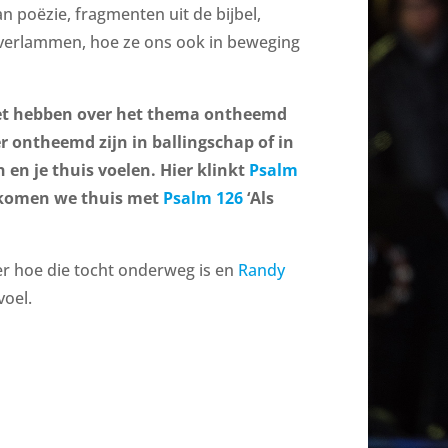
verhogen
 poëzie, fragmenten uit de bijbel,
of
 verlammen, hoe ze ons ook in beweging
te
verlagen.
het hebben over het thema ontheemd
er ontheemd zijn in ballingschap of in
en je thuis voelen. Hier klinkt
Psalm
n komen we thuis met
Psalm 126
‘Als
er hoe die tocht onderweg is en
Randy
voel.