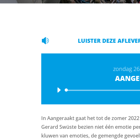

LUISTER DEZE AFLEVE
zondag 26
AANGE
In Aangeraakt gaat het tot de zomer 2022
Gerard Swüste bezien niet één emotie per a
kluwen van emoties, de gemengde gevoe