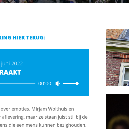
RING HIER TERUG:
 juni 2022
RAAKT
Audiospeler
00:00
Gebruik
Omhoog/Omlaag
pijltoetsen
om
 over emoties. Mirjam Wolthuis en
het
flevering, maar ze staan juist stil bij de
volume
te
lens die een mens kunnen bezighouden.