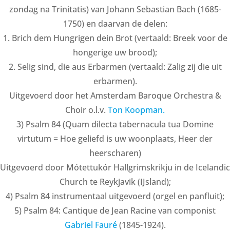
zondag na Trinitatis) van Johann Sebastian Bach (1685-
1750) en daarvan de delen:
1. Brich dem Hungrigen dein Brot (vertaald: Breek voor de
hongerige uw brood);
2. Selig sind, die aus Erbarmen (vertaald: Zalig zij die uit
erbarmen).
Uitgevoerd door het Amsterdam Baroque Orchestra &
Choir o.l.v.
Ton Koopman.
3) Psalm 84 (Quam dilecta tabernacula tua Domine
virtutum = Hoe geliefd is uw woonplaats, Heer der
heerscharen)
Uitgevoerd door Mótettukór Hallgrimskrikju in de Icelandic
Church te Reykjavik (IJsland);
4) Psalm 84 instrumentaal uitgevoerd (orgel en panfluit);
5) Psalm 84: Cantique de Jean Racine van componist
Gabriel Fauré
(1845-1924).