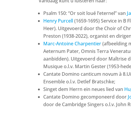
Vandaag kunt u luisteren naar:
Psalm 150: “Or soit loué l’eternel” van
J
Henry Purcell
(1659-1695) Service in B F
Heer). Uitgevoerd door the Choir of Chr
Preston (1938-2022), organist en dirigen
Marc-Antoine Charpentier
(afbeelding 
Aeternum Pater, Omnis Terra Veneratur 
aanbidden). Uitgevoerd door Maîtrise 
Musique o.l.v. Martin Gester (1953-hede
Cantate Domino canticum novum à 8.Ui
Ensemble o.l.v. Detlef Bratschke;
Singet dem Herrn ein neues lied van
Hu
Cantate Domino gecomponeerd door
J
door de Cambridge Singers o.l.v. John R