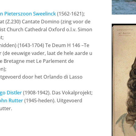
verhogen
of
an Pieterszoon Sweelinck
(1562-1621);
te
lat (Z.230) Cantate Domino (zing voor de
verlagen.
ist Church Cathedral Oxford o.l.v. Simon
t;
midden) (1643-1704) Te Deum H 146 –Te
(de eeuwige vader, laat de hele aarde u
de Bretagne met Le Parlement de
n);
tgevoerd door het Orlando di Lasso
go Distler
(1908-1942). Das Vokalprojekt;
ohn Rutter
(1945-heden). Uitgevoerd
utter.