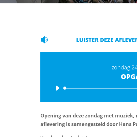

LUISTER DEZE AFLEVE
zondag 24
OPG
Opening van deze zondag met muziek, r
aflevering is samengesteld door Hans P