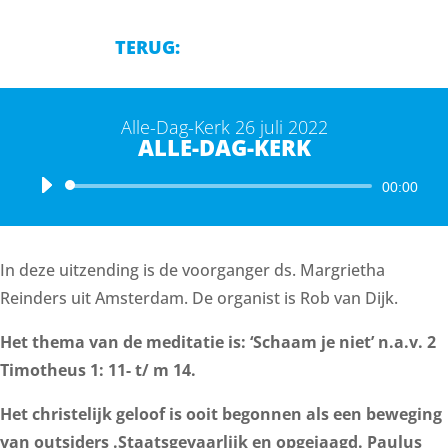
TERUG:
Alle-Dag-Kerk 26 juli 2022
ALLE-DAG-KERK
Audiospeler
00:00
In deze uitzending is de voorganger ds. Margrietha
Reinders uit Amsterdam. De organist is Rob van Dijk.
Het thema van de meditatie is: ‘Schaam je niet’ n.a.v. 2
Timotheus 1: 11- t/ m 14.
Het christelijk geloof is ooit begonnen als een beweging
van outsiders .Staatsgevaarlijk en opgejaagd. Paulus