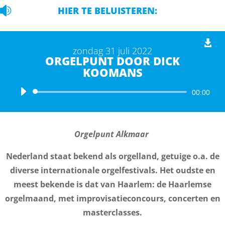

HIER TE BELUISTEREN:
zondag 31 juli 2022
ORGELPUNT DOOR DICK
KOOMANS
Audiospeler
00:00
Orgelpunt Alkmaar
Nederland staat bekend als orgelland, getuige o.a. de
diverse internationale orgelfestivals. Het oudste en
meest bekende is dat van Haarlem: de Haarlemse
orgelmaand, met improvisatieconcours, concerten en
masterclasses.