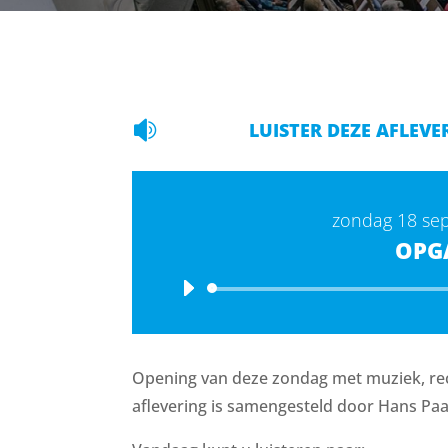

LUISTER DEZE AFLEVE
zondag 18 se
OPG
Opening van deze zondag met muziek, rec
aflevering is samengesteld door Hans Paa