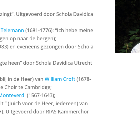
verhogen
of
 zingt”. Uitgevoerd door Schola Davidica
te
verlagen.
p Telemann
(1681-1776): “Ich hebe meine
ogen op naar de bergen);
983) en eveneens gezongen door Schola
rgte heen” door Schola Davidica Utrecht
blij in de Heer) van
William Croft
(1678-
ge Choir te Cambridge;
Monteverdi
(1567-1643);
t “ (Juich voor de Heer, iedereen) van
47). Uitgevoerd door RIAS Kammerchor