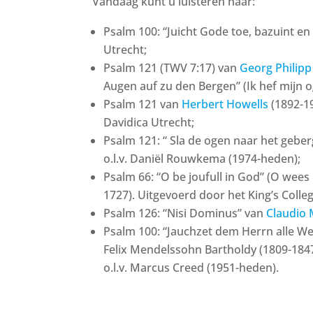
Vandaag kunt u luisteren naar:
Psalm 100: “Juicht Gode toe, bazuint en
Utrecht;
Psalm 121 (TWV 7:17) van
Georg Philip
Augen auf zu den Bergen” (Ik hef mijn 
Psalm 121 van
Herbert Howells
(1892-1
Davidica Utrecht;
Psalm 121: “ Sla de ogen naar het gebe
o.l.v. Daniël Rouwkema (1974-heden);
Psalm 66: “O be joufull in God” (O wees 
1727). Uitgevoerd door het King’s Colle
Psalm 126: “Nisi Dominus” van
Claudio 
Psalm 100: “Jauchzet dem Herrn alle Wel
Felix Mendelssohn Bartholdy (1809-18
o.l.v. Marcus Creed (1951-heden).