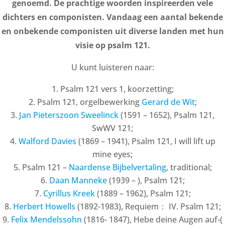
genoemd. De prachtige woorden inspireerden vele
dichters en componisten. Vandaag een aantal bekende
en onbekende componisten uit diverse landen met hun
visie op psalm 121.
U kunt luisteren naar:
Psalm 121 vers 1, koorzetting;
Psalm 121, orgelbewerking
Gerard de Wit
;
Jan Pieterszoon Sweelinck
(1591 – 1652), Psalm 121,
SwWV 121;
Walford Davies
(1869 – 1941), Psalm 121, I will lift up
mine eyes;
Psalm 121 –
Naardense Bijbelvertaling
, traditional;
Daan Manneke
(1939 – ), Psalm 121;
Cyrillus Kreek
(1889 – 1962), Psalm 121;
Herbert Howells
(1892-1983), Requiem： IV. Psalm 121;
Felix Mendelssohn
(1816- 1847), Hebe deine Augen auf-(