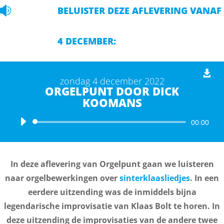

BELUISTER DEZE AFLEVERING VANAF
4 DECEMBER:
zondag 4 december 2022
ORGELPUNT DOOR DICK
KOOMANS
Audiospeler
00:00
In deze aflevering van Orgelpunt gaan we luisteren
naar orgelbewerkingen over
sinterklaasliedjes
. In een
eerdere uitzending was de inmiddels bijna
legendarische improvisatie van Klaas Bolt te horen. In
deze uitzending de improvisaties van de andere twee