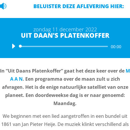

BELUISTER DEZE AFLEVERING HIER:
zondag 11 december 2022
UIT DAAN'S PLATENKOFFER
Audiospeler
00:00
In “Uit Daans Platenkoffer” gaat het deze keer over de
M
A A N
. Een programma over de maan zult u zich
afvragen. Het is de enige natuurlijke satelliet van onze
planeet. Een doordeweekse dag is er naar genoemd:
Maandag.
We beginnen met een lied aangetroffen in een bundel uit
1861 van Jan Pieter Heije. De muziek klinkt verschillend als