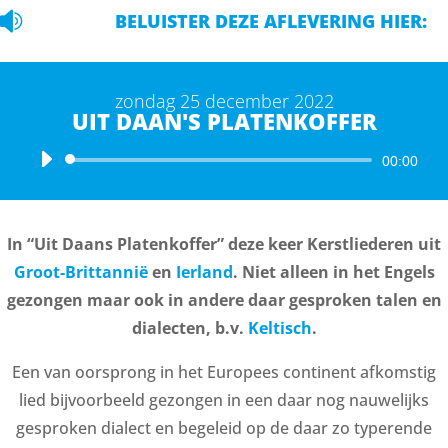

BELUISTER DEZE AFLEVERING HIER:
zondag 25 december 2022
UIT DAAN'S PLATENKOFFER
Audiospeler
00:00
In “Uit Daans Platenkoffer” deze keer Kerstliederen uit
Groot-Brittannië
en
Ierland
. Niet alleen in het Engels
gezongen maar ook in andere daar gesproken talen en
dialecten, b.v.
Keltisch
.
Een van oorsprong in het Europees continent afkomstig
lied bijvoorbeeld gezongen in een daar nog nauwelijks
gesproken dialect en begeleid op de daar zo typerende