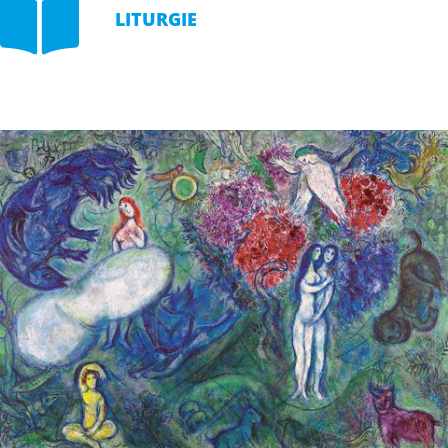

LITURGIE