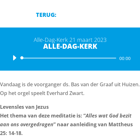
TERUG:
Alle-Dag-Kerk 21 maart 2023
ALLE-DAG-KERK
Audiospeler
00:00
Vandaag is de voorganger ds. Bas van der Graaf uit Huizen.
Op het orgel speelt Everhard Zwart.
Levensles van Jezus
Het thema van deze meditatie is: “
Alles wat God bezit
aan ons overgedragen
” naar aanleiding van Mattheus
25: 14-18.