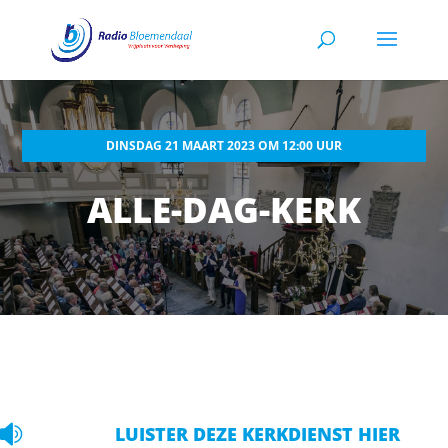
DINSDAG 21 MAART 2023 OM 12:00 UUR
ALLE-DAG-KERK

LUISTER DEZE KERKDIENST HIER