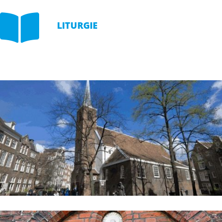

LITURGIE