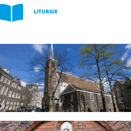

LITURGIE