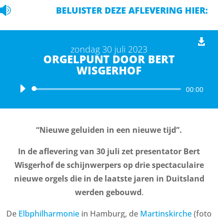

BELUISTER DEZE AFLEVERING HIER:
zondag 30 juli 2023
ORGELPUNT DOOR BERT
WISGERHOF
Audiospeler
00:00
“Nieuwe geluiden in een nieuwe tijd”.
In de aflevering van 30 juli zet presentator Bert
Wisgerhof de schijnwerpers op drie spectaculaire
nieuwe orgels die in de laatste jaren in Duitsland
werden gebouwd
.
De
Elbphilharmonie
in Hamburg, de
Martinskirche
(foto