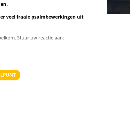
verhogen
den.
of
te
weer veel fraaie psalmbewerkingen uit
verlagen.
welkom. Stuur uw reactie aan:
ELPUNT