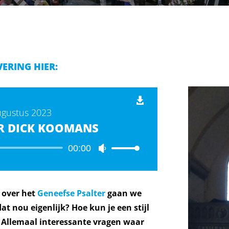
VERING HIER:
ugustus 2023
R DICK KOOMANS
Audiospeler
00:00
Gebruik
Omhoog/Omlaag
pijltoetsen
om
e over het
Geneefse Psalter
gaan we
het
dat nou eigenlijk? Hoe kun je een stijl
volume
te
? Allemaal interessante vragen waar