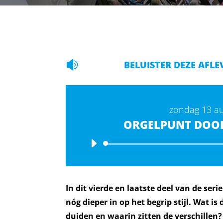

BELUISTER DEZE AFLE
zondag 13 a
ORGELPUNT DOO
In dit vierde en laatste deel van de seri
nóg dieper in op het begrip stijl. Wat is 
duiden en waarin zitten de verschillen