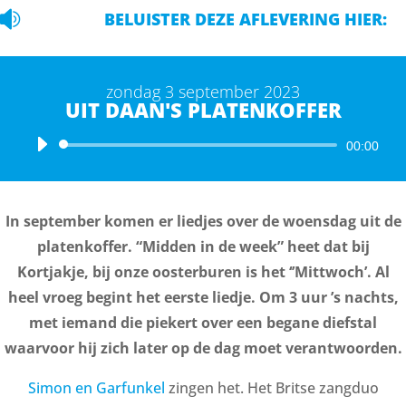

BELUISTER DEZE AFLEVERING HIER:
zondag 3 september 2023
UIT DAAN'S PLATENKOFFER
Audiospeler
00:00
In september komen er liedjes over de woensdag uit de
platenkoffer. “Midden in de week” heet dat bij
Kortjakje, bij onze oosterburen is het ‘’Mittwoch’. Al
heel vroeg begint het eerste liedje. Om 3 uur ’s nachts,
met iemand die piekert over een begane diefstal
waarvoor hij zich later op de dag moet verantwoorden.
Simon en Garfunkel
zingen het. Het Britse zangduo