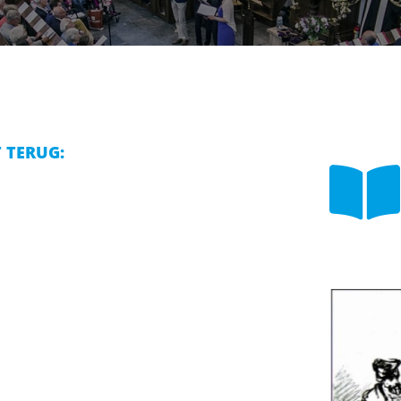
T TERUG:
