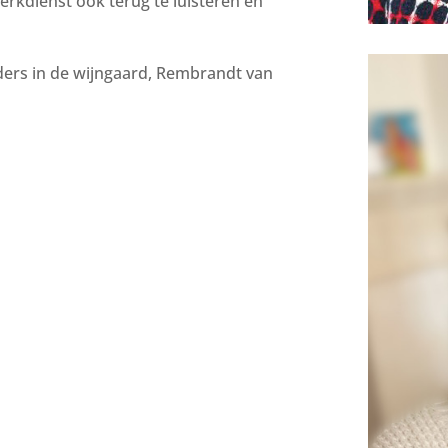
erkdienst ook terug te luisteren en
iders in de wijngaard, Rembrandt van