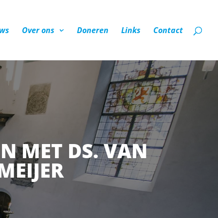
ws
Over ons
Doneren
Links
Contact
N MET DS. VAN
MEIJER​