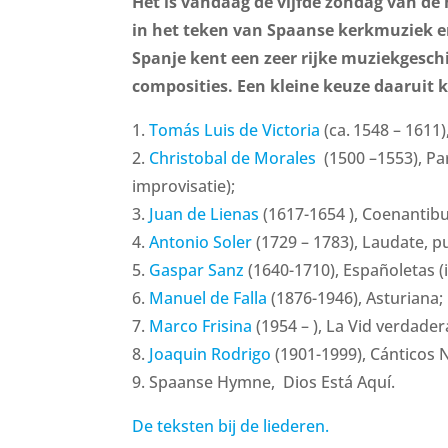
Het is vandaag de vijfde zondag van de
in het teken van Spaanse kerkmuziek 
Spanje kent een zeer rijke muziekges
composities. Een kleine keuze daaruit 
1.
Tomás Luis de Victoria
(ca. 1548 – 1611)
2.
Christobal de Morales
(1500 –1553), Pa
improvisatie);
3.
Juan de Lienas
(1617-1654 ), Coenantibus
4.
Antonio Soler
(1729 – 1783), Laudate, 
5.
Gaspar Sanz
(1640-1710), Españoletas (
6.
Manuel de Falla
(1876-1946), Asturiana;
7.
Marco Frisina
(1954 – ), La Vid verdader
8.
Joaquin Rodrigo
(1901-1999), Cánticos N
9. Spaanse Hymne, Dios Está Aquí.
De teksten bij de liederen.