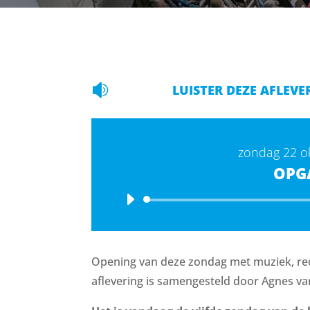

LUISTER DEZE AFLEVE
zondag 22 o
OPG
Opening van deze zondag met muziek, rec
aflevering is samengesteld door Agnes v