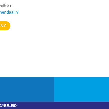
 welkom.
mendaal.nl
.
ANG
CYBELEID