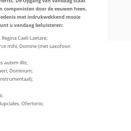
 herfst. De Opgang van vandaag staat
verhogen
of
en componisten door de eeuwen heen.
te
chiedenis met indrukwekkend mooie
verlagen.
kunt u vandaag beluisteren:
, Regina Caeli Laetare;
rce mihi, Domine (met saxofoon
 autem illis;
pueri, Dominum;
instrumentaal);
a;
upciales. Ofertorio;