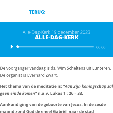
TERUG:
Alle-Dag-Kerk 19 december 2023
ALLE-DAG-KERK
Audiospeler
00:00
De voorganger vandaag is ds. Wim Scheltens uit Lunteren.
De organist is Everhard Zwart.
Het thema van de meditatie is:
“Aan Zijn koningschap zal
geen einde komen”
n.a.v. Lukas 1 : 26 – 33.
Aankondiging van de geboorte van Jezus. In de zesde
maand zond God de engel Gabriël naar de stad