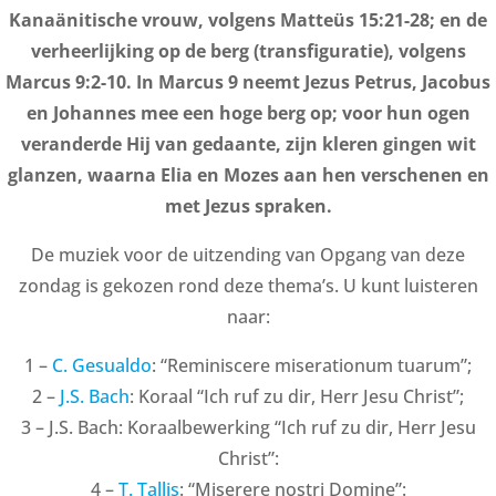
Kanaänitische vrouw, volgens Matteüs 15:21-28; en de
verheerlijking op de berg (transfiguratie), volgens
Marcus 9:2-10. In Marcus 9 neemt Jezus Petrus, Jacobus
en Johannes mee een hoge berg op; voor hun ogen
veranderde Hij van gedaante, zijn kleren gingen wit
glanzen, waarna Elia en Mozes aan hen verschenen en
met Jezus spraken.
De muziek voor de uitzending van Opgang van deze
zondag is gekozen rond deze thema’s. U kunt luisteren
naar:
1 –
C. Gesualdo
: “Reminiscere miserationum tuarum”;
2 –
J.S. Bach
: Koraal “Ich ruf zu dir, Herr Jesu Christ”;
3 – J.S. Bach: Koraalbewerking “Ich ruf zu dir, Herr Jesu
Christ”:
4 –
T. Tallis
: “Miserere nostri Domine”: