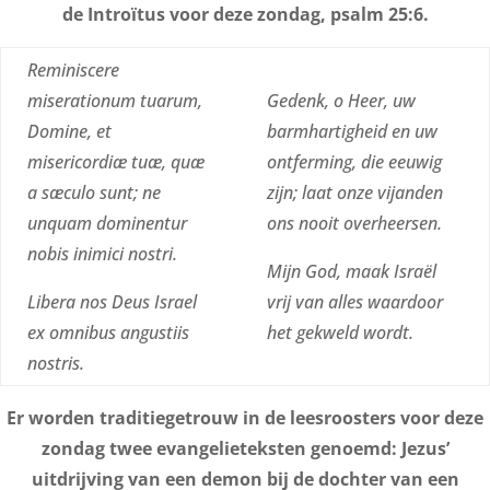
de Introïtus voor deze zondag, psalm 25:6.
Reminiscere
miserationum tuarum,
Gedenk, o Heer, uw
Domine, et
barmhartigheid en uw
misericordiæ tuæ, quæ
ontferming
, die eeuwig
a sæculo sunt
;
ne
zijn
;
laat
onze vijanden
unquam dominentur
ons nooit overheersen.
nobis inimici nostri
.
Mijn God, maak Israël
L
ibera nos Deus Israel
vrij van alles waardoor
ex omnibus angustiis
het gekweld wordt.
nostris.
Er worden traditiegetrouw in de leesroosters voor deze
zondag twee evangelieteksten genoemd: Jezus’
uitdrijving van een demon bij de dochter van een