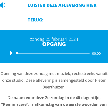

LUISTER DEZE AFLEVERING HIER
TERUG:
zondag 25 februari 2024
OPGANG
Audiospeler
00:00
Opening van deze zondag met muziek, rechtstreeks vanuit
onze studio. Deze aflevering is samengesteld door Pieter
Beerthuizen.
D
e naam voor deze 2e zondag in de 40-dagentijd,
“Reminiscere”, is afkomstig van de eerste woorden van