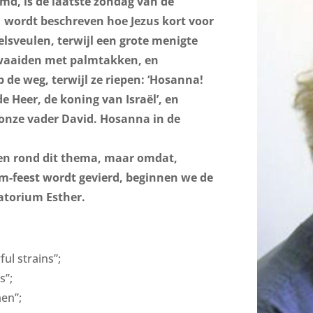
d, is de laatste zondag van de
verhogen
of
1 wordt beschreven hoe Jezus kort voor
te
lsveulen, terwijl een grote menigte
verlagen.
waaiden met palmtakken, en
de weg, terwijl ze riepen: ‘Hosanna!
 Heer, de koning van Israël’, en
onze vader David. Hosanna in de
en rond dit thema, maar omdat,
im-feest wordt gevierd, beginnen we de
ratorium Esther.
ul strains”;
s”;
men”;