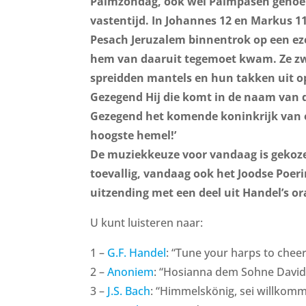
Palmzondag, ook wel Palmpasen genoem
vastentijd. In Johannes 12 en Markus 1
Pesach Jeruzalem binnentrok op een eze
hem van daaruit tegemoet kwam. Ze z
spreidden mantels en hun takken uit op 
Gezegend Hij die komt in de naam van de
Gezegend het komende koninkrijk van 
hoogste hemel!’
De muziekkeuze voor vandaag is gekoz
toevallig, vandaag ook het Joodse Poer
uitzending met een deel uit Handel’s o
U kunt luisteren naar:
1 –
G.F. Handel
: “Tune your harps to cheerf
2 –
Anoniem
: “Hosianna dem Sohne David
3 –
J.S. Bach
: “Himmelskönig, sei willkom