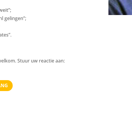
weit”;
hl gelingen”;
;
ates”.
welkom. Stuur uw reactie aan:
ANG