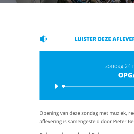

LUISTER DEZE AFLEVE
zondag 24 
OPG
Opening van deze zondag met muziek, rec
aflevering is samengesteld door Pieter Be