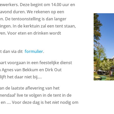
ewerkers. Deze begint om 14.00 uur en
e avond duren. We rekenen op een
. De tentoonstelling is dan langer
ngen. In de kerktuin zal een tent staan,
ven. Voor eten en drinken wordt
t dan via dit
formulier
.
aart voorgaan in een feestelijke dienst
n Agnes van Bekkum en Dirk Out
ft het daar niet bij….
an de laatste aflevering van het
daal’ live te volgen in de tent in de
e en …. Voor deze dag is het
niet
nodig om