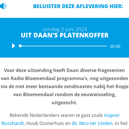

BELUISTER DEZE AFLEVERING HIER:
zondag 2 juni 2024
UIT DAAN'S PLATENKOFFER
Audiospeler
00:00
Voor deze uitzending heeft Daan diverse fragmenten
van Radio Bloemendaal programma’s, nog uitgezonden
via de niet meer bestaande zendmasten nabij het Kopje
van Bloemendaal rondom de eeuwwisseling,
uitgezocht.
Bekende Nederlanders waren te gast zoals
majoor
Bosshardt
, Huub Oosterhuis en
ds. Nico ter Linden
. In het