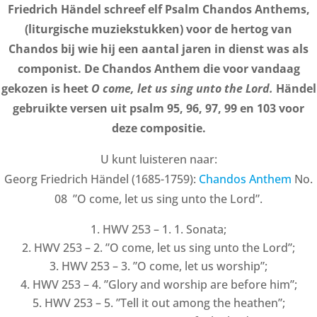
Friedrich Händel schreef elf Psalm Chandos Anthems,
(liturgische muziekstukken) voor de hertog van
Chandos bij wie hij een aantal jaren in dienst was als
componist. De Chandos Anthem die voor vandaag
gekozen is heet
O come, let us sing unto the Lord.
Händel
gebruikte versen uit psalm 95, 96, 97, 99 en 103 voor
deze compositie.
U kunt luisteren naar:
Georg Friedrich Händel (1685-1759):
Chandos Anthem
No.
08 ”O come, let us sing unto the Lord”.
HWV 253 – 1. 1. Sonata;
HWV 253 – 2. ”O come, let us sing unto the Lord”;
HWV 253 – 3. ”O come, let us worship”;
HWV 253 – 4. ”Glory and worship are before him”;
HWV 253 – 5. ”Tell it out among the heathen”;