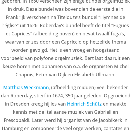
geboren. In 1660 verscheen zijn enige bundel orgelmuziek
in druk. Deze bundel was bovendien de eerste die in
Frankrijk verscheen na Titelouze’s bundel “Hymnes de
l’église” uit 1626. Roberday’s bundel heeft de titel “Fugues
et Caprices” (afbeelding boven) en bevat twaalf fuga’s,
waarvan er zes door een Capriccio op hetzelfde thema
worden gevolgd. Het is een vroeg en hoogstaand
voorbeeld van polyfone orgelmuziek. Bert laat daaruit een
keuze horen met opnamen van o.a. de organisten Michel
Chapuis, Peter van Dijk en Elisabeth Ullmann.
Matthias Weckmann
, (afbeelding midden) veel bekender
dan Roberday, stierf in 1674, 350 jaar geleden. Opgroeiend
in Dresden kreeg hij les van
Heinrich Schütz
en maakte
kennis met de Italiaanse muziek van Gabrieli en
Frescobaldi. Later werd hij organist van de Jacobikerk in
Hamburg en componeerde veel orgelwerken, cantates en