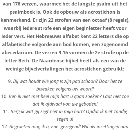
van 176 verzen, waarmee het de langste psalm uit het
psalmboek is. Ook de opbouw als acrostichon is
kenmerkend. Er zijn 22 strofen van een octaaf (8 regels),
waarbij iedere strofe een eigen beginletter heeft voor
ieder vers. Het Hebreeuws alfabet kent 22 letters die op
alfabetische volgorde aan bod komen, een zogenoemd
abecedarium. De verzen 9-16 vormen de 2e strofe op de
letter Beth. De Naardense bijbel heeft als een van de
weinige bijvelvertalingen het acrostichon gebruikt:
B
ij wat houdt wie jong is zijn pad schoon? Door het te
bewaken volgens uw woord!
B
en ik niet met heel mijn hart u gaan zoeken? Laat niet toe
dat ik afdwaal van uw geboden!
B
erg ik wat gij zegt niet in mijn hart? Opdat ik niet zondig
tegen u!
B
egroeten mag ik u, Ene: gezegend! Wil uw inzettingen aan