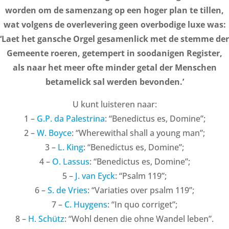
worden om de samenzang op een hoger plan te tillen,
wat volgens de overlevering geen overbodige luxe was:
‘Laet het gansche Orgel gesamenlick met de stemme der
Gemeente roeren, getempert in soodanigen Register,
als naar het meer ofte minder getal der Menschen
betamelick sal werden bevonden.’
U kunt luisteren naar:
1 –
G.P. da Palestrina
: “Benedictus es, Domine”;
2 –
W. Boyce
: “Wherewithal shall a young man”;
3 –
L. King
: “Benedictus es, Domine”;
4 –
O. Lassus
: “Benedictus es, Domine”;
5 –
J. van Eyck
: “Psalm 119”;
6 –
S. de Vries
: “Variaties over psalm 119”;
7 –
C. Huygens
: “In quo corriget”;
8 –
H. Schütz
: “Wohl denen die ohne Wandel leben”.