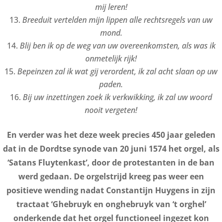
mij leren!
B
reeduit vertelden mijn lippen alle rechtsregels van uw
mond.
B
lij ben ik op de weg van uw overeenkomsten, als was ik
onmetelijk rijk!
B
epeinzen zal ik wat gij verordent, ik zal acht slaan op uw
paden.
B
ij uw inzettingen zoek ik verkwikking, ik zal uw woord
nooit vergeten!
En verder was het deze week precies 450 jaar geleden
dat in de Dordtse synode van 20 juni 1574 het orgel, als
‘Satans Fluytenkast’, door de protestanten in de ban
werd gedaan. De orgelstrijd kreeg pas weer een
positieve wending nadat Constantijn Huygens in zijn
tractaat ‘Ghebruyk en onghebruyk van ‘t orghel’
onderkende dat het orgel functioneel ingezet kon