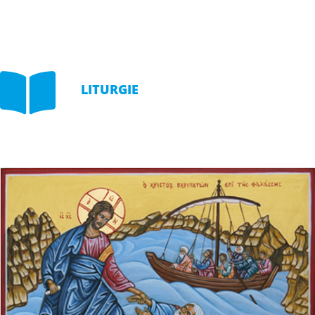

LITURGIE