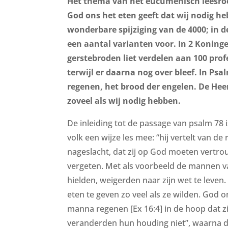
Het thema van het eucumenisch leesroo
God ons het eten geeft dat wij nodig he
wonderbare spijziging van de 4000; in d
een aantal varianten voor. In 2 Koningen
gerstebroden liet verdelen aan 100 prof
terwijl er daarna nog over bleef. In Ps
regenen, het brood der engelen. De Heer
zoveel als wij nodig hebben.
De inleiding tot de passage van psalm 78 i
volk een wijze les mee: “hij vertelt van de 
nageslacht, dat zij op God moeten vertro
vergeten. Met als voorbeeld de mannen va
hielden, weigerden naar zijn wet te leven
eten te geven zo veel als ze wilden. God o
manna regenen [Ex 16:4] in de hoop dat zi
veranderden hun houding niet”, waarna d