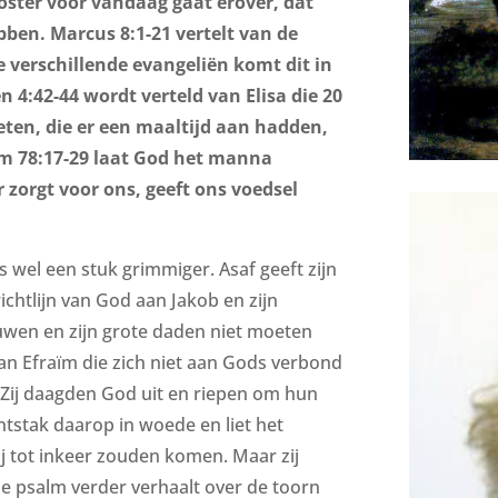
ster voor vandaag gaat erover, dat
verhogen
of
bben. Marcus 8:1-21 vertelt van de
te
e verschillende evangeliën komt dit in
verlagen.
 4:42-44 wordt verteld van Elisa die 20
eten, die er een maaltijd aan hadden,
alm 78:17-29 laat God het manna
 zorgt voor ons, geeft ons voedsel
s wel een stuk grimmiger. Asaf geeft zijn
richtlijn van God aan Jakob en zijn
uwen en zijn grote daden niet moeten
n Efraïm die zich niet aan Gods verbond
. Zij daagden God uit en riepen om hun
ntstak daarop in woede en liet het
j tot inkeer zouden komen. Maar zij
e psalm verder verhaalt over de toorn