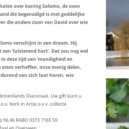
alen over koning Salomo, de zoon
and die begenadigd is met goddelijke
ver die andere zoon van David over wie
lomo verschijnt in een droom. Hij
een ‘luisterend hart’. Dat zou nog wel
 in deze tijd van ‘mondigheid en
e stem verheffen, onze menig delen,
tdurend van zich laat horen, wie
Binnenlands Diaconaat. Uw gift kunt u
. Kerk in Actie o.v.v. collecte
op NL46 RABO 0373 7165 59
daal en Overveen.