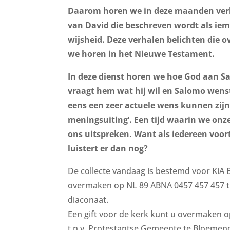
Daarom horen we in deze maanden verh
van David die beschreven wordt als iem
wijsheid. Deze verhalen belichten die o
we horen in het Nieuwe Testament.
In deze dienst horen we hoe God aan Sa
vraagt hem wat hij wil en Salomo wenst 
eens een zeer actuele wens kunnen zijn
meningsuiting’. Een tijd waarin we onz
ons uitspreken. Want als iedereen voor
luistert er dan nog?
De collecte vandaag is bestemd voor KiA 
overmaken op NL 89 ABNA 0457 457 457 t.n.v
diaconaat.
Een gift voor de kerk kunt u overmaken 
t.n.v. Protestantse Gemeente te Bloemen