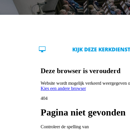

KIJK DEZE KERKDIENS