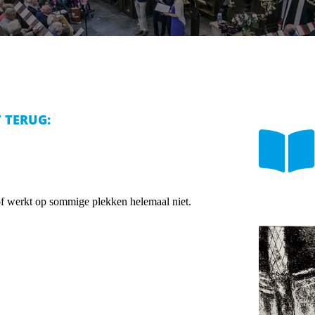
T TERUG:
