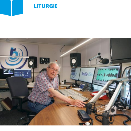

LITURGIE