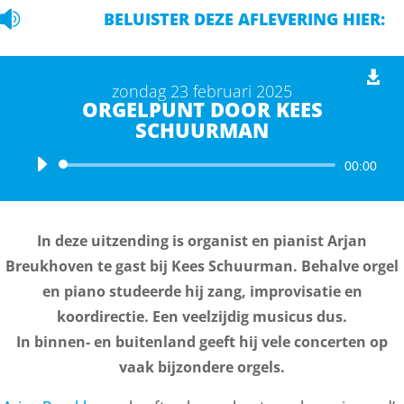

BELUISTER DEZE AFLEVERING HIER:
zondag 23 februari 2025
ORGELPUNT DOOR KEES
SCHUURMAN
Audiospeler
00:00
In deze uitzending is organist en pianist Arjan
Breukhoven te gast bij Kees Schuurman. Behalve orgel
en piano studeerde hij zang, improvisatie en
koordirectie. Een veelzijdig musicus dus.
In binnen- en buitenland geeft hij vele concerten op
vaak bijzondere orgels.