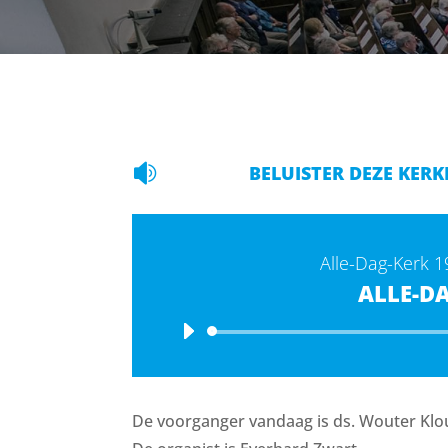

BELUISTER DEZE KERK
Alle-Dag-Kerk 1
ALLE-D
De voorganger vandaag is ds. Wouter Klo