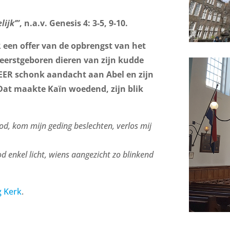
te
lijk’”
, n.a.v. Genesis 4: 3-5, 9-10.
verhogen
of
R een offer van de opbrengst van het
te
 eerstgeboren dieren van zijn kudde
verlagen.
HEER schonk aandacht aan Abel en zijn
. Dat maakte Kaïn woedend, zijn blik
d, kom mijn geding beslechten, verlos mij
d enkel licht, wiens aangezicht zo blinkend
g Kerk
.