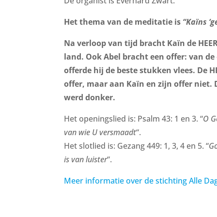
De organist is Everhard Zwart.
Het thema van de meditatie is
“Kaïns ‘ge
Na verloop van tijd bracht Kaïn de HEE
land. Ook Abel bracht een offer: van de
offerde hij de beste stukken vlees. De 
offer, maar aan Kaïn en zijn offer niet
werd donker.
Het openingslied is: Psalm 43: 1 en 3. “
O Go
van wie U versmaadt
“.
Het slotlied is: Gezang 449: 1, 3, 4 en 5. “
Go
is van luister
“.
Meer informatie over de stichting Alle Da