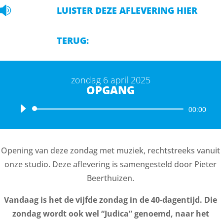

LUISTER DEZE AFLEVERING HIER
TERUG:
zondag 6 april 2025
OPGANG
Audiospeler
00:00
Opening van deze zondag met muziek, rechtstreeks vanuit
onze studio. Deze aflevering is samengesteld door Pieter
Beerthuizen.
Vandaag is het de vijfde zondag in de 40-dagentijd. Die
zondag wordt ook wel “Judica” genoemd, naar het