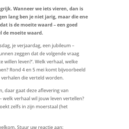
verhogen
of
ngrijk. Wanneer we iets vieren, dan is
te
gen lang ben je niet jarig, maar die ene
verlagen.
, dat is de moeite waard – een goed
el de moeite waard.
dag, je verjaardag, een jubileum –
 kunnen zeggen dat de volgende vraag
e willen leven?’. Welk verhaal, welke
en? Rond 4 en 5 mei komt bijvoorbeeld
le verhalen die verteld worden.
n, daar gaat deze aflevering van
– welk verhaal wil jouw leven vertellen?
ekt zelfs in zijn moerstaal (het
welkom. Stuur uw reactie aan: