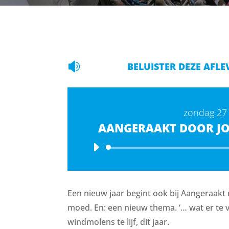

BELUISTER DEZE AFLE
zondag 27 
AANGERAAKT DOOR JO
Een nieuw jaar begint ook bij Aangeraak
moed. En: een nieuw thema. ‘… wat er te vi
windmolens te lijf, dit jaar.