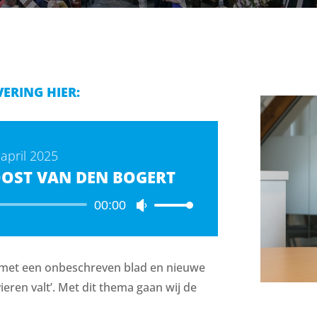
VERING HIER:
april 2025
OST VAN DEN BOGERT
Audiospeler
00:00
Gebruik
Omhoog/Omlaag
pijltoetsen
om
t met een onbeschreven blad en nieuwe
het
eren valt’. Met dit thema gaan wij de
volume
te