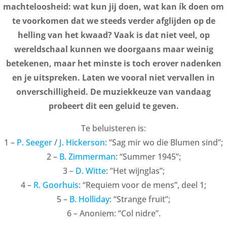
machteloosheid: wat kun jij doen, wat kan ík doen om
te voorkomen dat we steeds verder afglijden op de
helling van het kwaad? Vaak is dat niet veel, op
wereldschaal kunnen we doorgaans maar weinig
betekenen, maar het minste is toch erover nadenken
en je uitspreken. Laten we vooral niet vervallen in
onverschilligheid. De muziekkeuze van vandaag
probeert dit een geluid te geven.
Te beluisteren is:
1 –
P. Seeger
/
J. Hickerson
: “Sag mir wo die Blumen sind”;
2 –
B. Zimmerman
: “Summer 1945”;
3 –
D. Witte
: “Het wijnglas”;
4 –
R. Goorhuis
: “Requiem voor de mens”, deel 1;
5 –
B. Holliday
: “Strange fruit”;
6 – Anoniem: “Col nidre”.