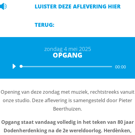

LUISTER DEZE AFLEVERING HIER
TERUG:
zondag 4 mei 2025
OPGANG
Audiospeler
00:00
Opening van deze zondag met muziek, rechtstreeks vanuit
onze studio. Deze aflevering is samengesteld door Pieter
Beerthuizen.
Opgang staat vandaag volledig in het teken van 80 jaar
Dodenherdenking na de 2e wereldoorlog. Herdènken,