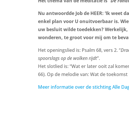
Het thema van de meditatie is “
De rond
Nu antwoordde Job de HEER: ‘Ik weet da
enkel plan voor U onuitvoerbaar is. Wie
uw besluit wilde toedekken? Werkelijk, 
wonderen, te groot voor mij om te beva
Het openingslied is: Psalm 68, vers 2. “
Draa
spoorslags op de wolken rijdt
”.
Het slotlied is: “Wat er later ooit zal kome
66). Op de melodie van: Wat de toekoms
Meer informatie over de stichting Alle Da