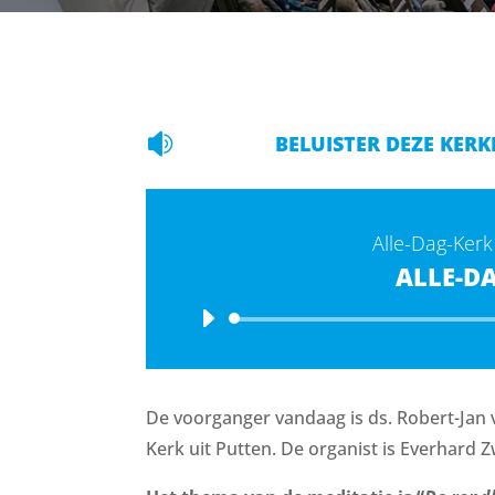

BELUISTER DEZE KERK
Alle-Dag-Kerk
ALLE-D
De voorganger vandaag is ds. Robert-Jan
Kerk uit Putten. De organist is Everhard Z