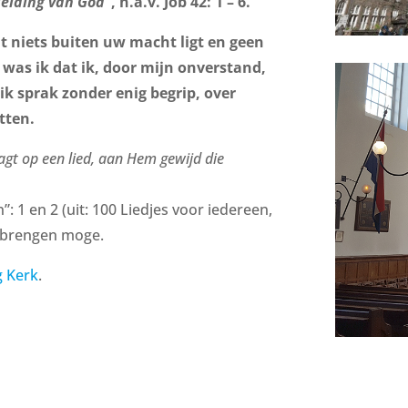
leiding van God
”, n.a.v. Job 42: 1 – 6.
verhogen
of
t niets buiten uw macht ligt en geen
te
 was ik dat ik, door mijn onverstand,
verlagen.
ik sprak zonder enig begrip, over
tten.
gt op een lied, aan Hem gewijd die
n”: 1 en 2 (uit: 100 Liedjes voor iedereen,
t brengen moge.
g Kerk
.