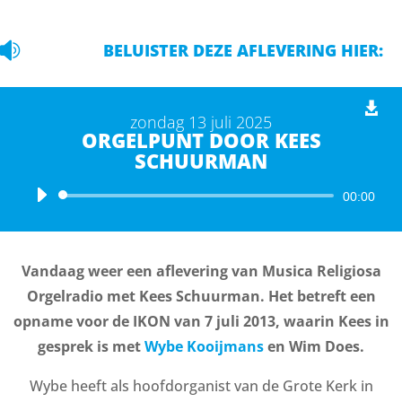

BELUISTER DEZE AFLEVERING HIER:
zondag 13 juli 2025
ORGELPUNT DOOR KEES
SCHUURMAN
Audiospeler
00:00
Vandaag weer een aflevering van Musica Religiosa
Orgelradio met Kees Schuurman. Het betreft een
opname voor de IKON van 7 juli 2013, waarin Kees in
gesprek is met
Wybe Kooijmans
en Wim Does.
Wybe heeft als hoofdorganist van de Grote Kerk in