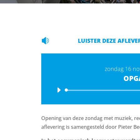

LUISTER DEZE AFLEVE
zondag 16 n
OPG
Opening van deze zondag met muziek, rec
aflevering is samengesteld door Pieter Be