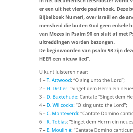
In het oecumenisch leesrooster wordt 
er een uit het vierde psalmboek. Deze 
Bijbelboek Numeri, over Israël en de an
mensheid die buiten God geen enkele h
van Mozes in Psalm 90 en sluit af met 
uitreddingen worden bezongen.
De beginwoorden van psalm 98 zijn deze
HEER een nieuw lied”.
U kunt luisteren naar:
1 –
T. Attwood
: “O sing unto the Lord”;
2 –
H. Distler
: “Singet dem Herrn ein neues
3 –
D. Buxtehude
: Cantate “Singet dem He
4 –
D. Willcocks
: “O sing unto the Lord”;
5 –
C. Monteverdi
: “Cantate Domino cantic
6 –
R. Tobias
: “Singet dem Herrn ein neues
7 –
E. Moulinié
: “Cantate Domino canticum 