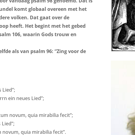
voor vandaag psalm 98 genoemd. Dat is
verhogen
of
bundel komt globaal overeen met het
te
dere volken. Dat gaat over de
verlagen.
oop heeft. Het begint met het gebed
Psalm 106, waarin Gods trouw en
lfde als van psalm 96: “Zing voor de
 Lied”;
rrn ein neues Lied”;
um novum, quia mirabilia fecit”;
 Lied”;
novum, quia mirabilia fecit”.