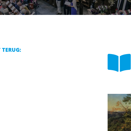
T TERUG:
