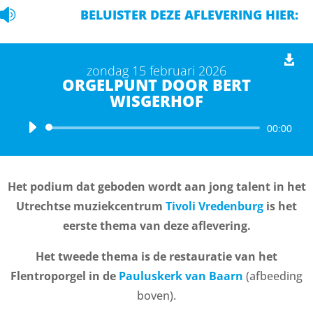

BELUISTER DEZE AFLEVERING HIER:
zondag 15 februari 2026
ORGELPUNT DOOR BERT
WISGERHOF
Audiospeler
00:00
Het podium dat geboden wordt aan jong talent in het
Utrechtse muziekcentrum
Tivoli Vredenburg
is het
eerste thema van deze aflevering.
Het tweede thema is de restauratie van het
Flentroporgel in de
Pauluskerk van Baarn
(afbeeding
boven).