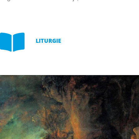

LITURGIE