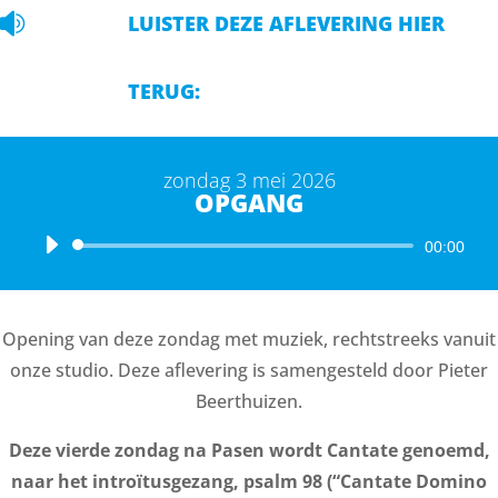

LUISTER DEZE AFLEVERING HIER
TERUG:
zondag 3 mei 2026
OPGANG
Audiospeler
00:00
Opening van deze zondag met muziek, rechtstreeks vanuit
onze studio. Deze aflevering is samengesteld door Pieter
Beerthuizen.
Deze vierde zondag na Pasen wordt Cantate genoemd,
naar het introïtusgezang, psalm 98 (“Cantate Domino