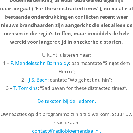
Dodenherdenking, af waar deze wereld eigenlijk
naartoe gaat (“For these distracted times”), nu na alle al
bestaande onderdrukking en conflicten recent weer
nieuwe brandhaarden zijn aangericht die niet alleen de
mensen in die regio’s treffen, maar inmiddels de hele
wereld voor langere tijd in onzekerheid storten.
U kunt luisteren naar:
1 –
F. Mendelssohn Bartholdy
: psalmcantate “Singet dem
Herrn”;
2 –
J.S. Bach
: cantate “Wo gehest du hin”;
3 –
T. Tomkins
: “Sad pavan for these distracted times”.
De teksten bij de liederen.
Uw reacties op dit programma zijn altijd welkom. Stuur uw
reactie aan:
contact@radiobloemendaal.nl.