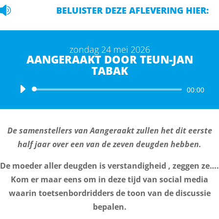

BELUISTER DEZE AFLEVERING HIER:
zondag 24 mei 2026
AANGERAAKT DOOR TEUN-JAN
TABAK
Audiospeler
00:00
De samenstellers van Aangeraakt zullen het dit eerste
half jaar over een van de zeven deugden hebben.
De moeder aller deugden is verstandigheid , zeggen ze….
Kom er maar eens om in deze tijd van social media
waarin toetsenbordridders de toon van de discussie
bepalen.