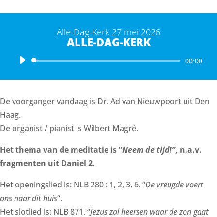
Alle-Dag-Kerk 27 mei 2026
ALLE-DAG-KERK
Audiospeler
00:00
De voorganger vandaag is Dr. Ad van Nieuwpoort uit Den
Haag.
De organist / pianist is Wilbert Magré.
Het thema van de meditatie is ”
Neem de tijd!”
, n.a.v.
fragmenten uit Daniel 2.
Het openingslied is: NLB 280 : 1, 2, 3, 6. “
De vreugde voert
ons naar dit huis
“.
Het slotlied is: NLB 871. “
Jezus zal heersen waar de zon gaat