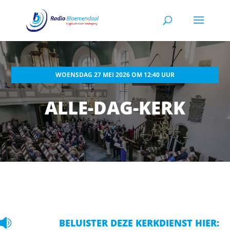
WOENSDAG 27 MEI 2026 OM 12:40 UUR
ALLE-DAG-KERK

BELUISTER DEZE KERKDIENST HIER: