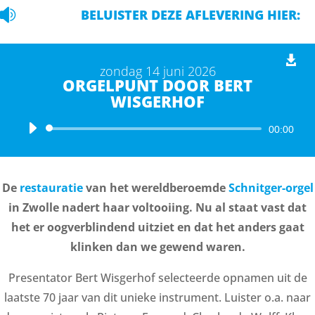

BELUISTER DEZE AFLEVERING HIER:
zondag 14 juni 2026
ORGELPUNT DOOR BERT
WISGERHOF
Audiospeler
00:00
De
restauratie
van het wereldberoemde
Schnitger-orgel
in Zwolle nadert haar voltooiing. Nu al staat vast dat
het er oogverblindend uitziet en dat het anders gaat
klinken dan we gewend waren.
Presentator Bert Wisgerhof selecteerde opnamen uit de
laatste 70 jaar van dit unieke instrument. Luister o.a. naar