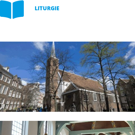

LITURGIE