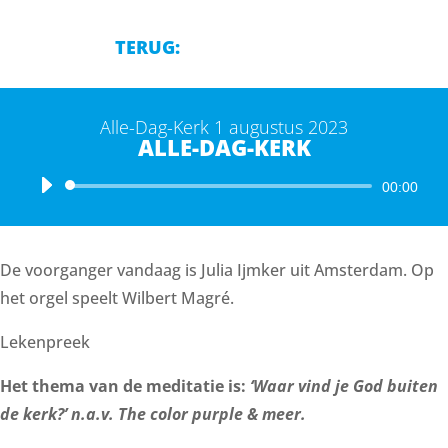
TERUG:
Alle-Dag-Kerk 1 augustus 2023
ALLE-DAG-KERK
Audiospeler
00:00
De voorganger vandaag is Julia Ijmker uit Amsterdam. Op
het orgel speelt Wilbert Magré.
Lekenpreek
Het thema van de meditatie is:
‘Waar vind je God buiten
de kerk?’ n.a.v. The color purple & meer.