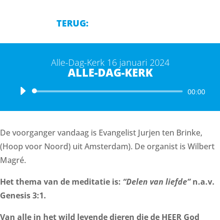
TERUG:
Alle-Dag-Kerk 16 januari 2024
ALLE-DAG-KERK
Audiospeler
00:00
De voorganger vandaag is Evangelist Jurjen ten Brinke,
(Hoop voor Noord) uit Amsterdam). De organist is Wilbert
Magré.
Het thema van de meditatie is:
“Delen van liefde”
n.a.v.
Genesis 3:1.
Van alle in het wild levende dieren die de HEER God